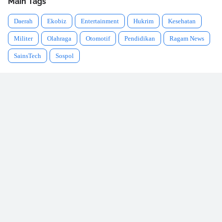
Main Tags
Daerah
Ekobiz
Entertainment
Hukrim
Kesehatan
Militer
Olahraga
Otomotif
Pendidikan
Ragam News
SainsTech
Sospol