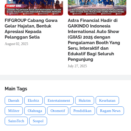
FIFGROUP Cabang Gowa
Astra Financial Hadir di
Gelar Hajatan, Bentuk
GAIKINDO Indonesia
Apresiasi Kepada
International Auto Show
Pelanggan Setia
(GIIAS) 2025 dengan
Pengalaman Booth Yang
August 02, 2025
Seru, Interaktif dan
Edukatif Bagi Seluruh
Pengunjung
July 27, 2025
Main Tags
Daerah
Ekobiz
Entertainment
Hukrim
Kesehatan
Militer
Olahraga
Otomotif
Pendidikan
Ragam News
SainsTech
Sospol