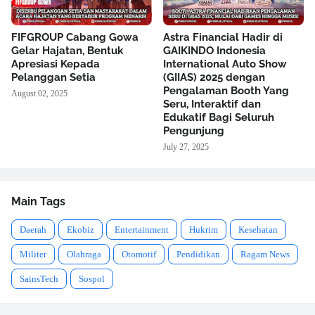
FIFGROUP Cabang Gowa
Astra Financial Hadir di
Gelar Hajatan, Bentuk
GAIKINDO Indonesia
Apresiasi Kepada
International Auto Show
Pelanggan Setia
(GIIAS) 2025 dengan
Pengalaman Booth Yang
August 02, 2025
Seru, Interaktif dan
Edukatif Bagi Seluruh
Pengunjung
July 27, 2025
Main Tags
Daerah
Ekobiz
Entertainment
Hukrim
Kesehatan
Militer
Olahraga
Otomotif
Pendidikan
Ragam News
SainsTech
Sospol