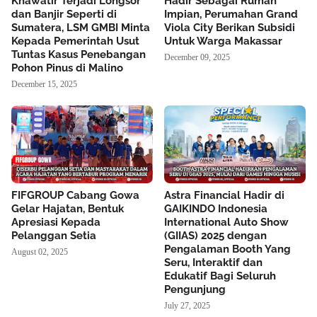
Khawatir Terjadi Longsor
Hadir Sebagai Rumah
dan Banjir Seperti di
Impian, Perumahan Grand
Sumatera, LSM GMBI Minta
Viola City Berikan Subsidi
Kepada Pemerintah Usut
Untuk Warga Makassar
Tuntas Kasus Penebangan
December 09, 2025
Pohon Pinus di Malino
December 15, 2025
FIFGROUP Cabang Gowa
Astra Financial Hadir di
Gelar Hajatan, Bentuk
GAIKINDO Indonesia
Apresiasi Kepada
International Auto Show
Pelanggan Setia
(GIIAS) 2025 dengan
Pengalaman Booth Yang
August 02, 2025
Seru, Interaktif dan
Edukatif Bagi Seluruh
Pengunjung
July 27, 2025