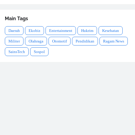
Main Tags
Daerah
Ekobiz
Entertainment
Hukrim
Kesehatan
Militer
Olahraga
Otomotif
Pendidikan
Ragam News
SainsTech
Sospol